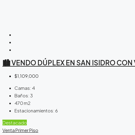
🏙️ VENDO DÚPLEX EN SAN ISIDRO CON
$1,109,000
Camas:
4
Baños:
3
470
m2
Estacionamientos:
6
Destacado
Venta
Primer Piso