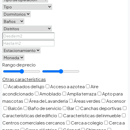
Rango de precio
Otras características
Acabados del lujo
Acceso a azotea
Aire
acondicionado
Amoblado
Amplia terraza
Apto para
mascotas
Área de Lavanderia
Áreas verdes
Ascensor
Balcón
Baño de servicio
Bar
Canchas deportivas
Características del edificio
Características del inmueble
Centros comerciales cercanos
Cerca a colegio
Cerca a
parques
Cerco eléctrico
Césped
Chimenea