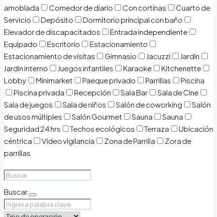
amoblada
Comedor de diario
Con cortinas
Cuarto de
Servicio
Depósito
Dormitorio principal con baño
Elevador de discapacitados
Entrada independiente
Equipado
Escritorio
Estacionamiento
Estacionamiento de visitas
Gimnasio
Jacuzzi
Jardin
Jardin interno
Juegos infantiles
Karaoke
Kitchenette
Lobby
Minimarket
Paeque privado
Parrillas
Piscina
Piscina privada
Recepción
Sala Bar
Sala de Cine
Sala de juegos
Sala de niños
Salón de coworking
Salón
de usos múltiples
Salón Gourmet
Sauna
Sauna
Seguridad 24 hrs
Techos ecológicos
Terraza
Ubicación
céntrica
Video vigilancia
Zona de Parrilla
Zora de
parrillas
Buscar