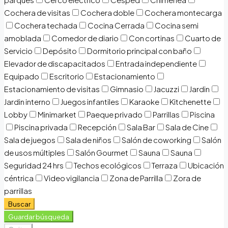
Cochera de visitas
Cochera doble
Cochera montecarga
Cochera techada
Cocina Cerrada
Cocina semi
amoblada
Comedor de diario
Con cortinas
Cuarto de
Servicio
Depósito
Dormitorio principal con baño
Elevador de discapacitados
Entrada independiente
Equipado
Escritorio
Estacionamiento
Estacionamiento de visitas
Gimnasio
Jacuzzi
Jardin
Jardin interno
Juegos infantiles
Karaoke
Kitchenette
Lobby
Minimarket
Paeque privado
Parrillas
Piscina
Piscina privada
Recepción
Sala Bar
Sala de Cine
Sala de juegos
Sala de niños
Salón de coworking
Salón
de usos múltiples
Salón Gourmet
Sauna
Sauna
Seguridad 24 hrs
Techos ecológicos
Terraza
Ubicación
céntrica
Video vigilancia
Zona de Parrilla
Zora de
parrillas
Buscar
Guardar búsqueda