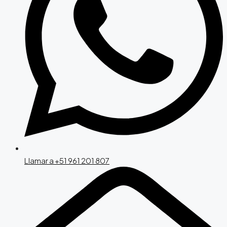
Llamar a +51 961 201 807