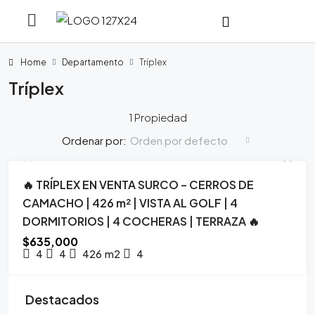
Home
Departamento
Tríplex
Tríplex
1 Propiedad
Orden por defecto
Ordenar por:
🔥 TRÍPLEX EN VENTA SURCO – CERROS DE
VENTA
PRIMER PISO
CAMACHO | 426 m² | VISTA AL GOLF | 4
DORMITORIOS | 4 COCHERAS | TERRAZA 🔥
$635,000
4
4
426
m2
4
Destacados
$300,000