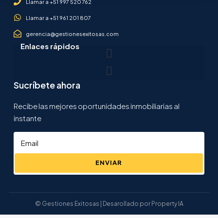
Llamar a +51 997 520 762
Llamar a +51 961 201 807
gerencia@gestionesexitosas.com
Enlaces rápidos
Sucríbete ahora
Recibe las mejores oportunidades inmobiliarias al
instante
ENVIAR
© Gestiones Exitosas | Desarollado por Property IA