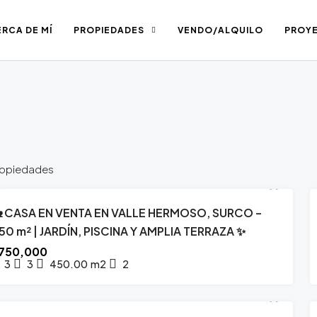
RCA DE MÍ
PROPIEDADES
VENDO/ALQUILO
PROY
ropiedades
 CASA EN VENTA EN VALLE HERMOSO, SURCO –
ESTACADO
VENTA
EXCLUSIVA
50 m² | JARDÍN, PISCINA Y AMPLIA TERRAZA ✨
750,000
3
3
450.00
m2
2