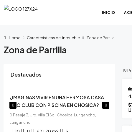
INICIO
ACE
Home
Características del inmueble
Zona de Parrilla
Zona de Parrilla
19 P
Destacados
$300,000

D
4
¿IMAGINAS VIVIR EN UNA HERMOSA CASA
$
TIPO CLUB CON PISCINA EN CHOSICA?
Pasaje 3, Urb. Villa El Sol, Chosica, Lurigancho,
Lurigancho
10
11
621.70
m2
5