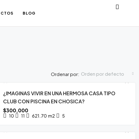
ECTOS
BLOG
Orden por defecto
Ordenar por:
¿IMAGINAS VIVIR EN UNA HERMOSA CASA TIPO
DESTACADO
VENTA
OPORTUNIDAD DE INVERSIÓN
POR REMODELAR
CLUB CON PISCINA EN CHOSICA?
$300,000
10
11
621.70
m2
5