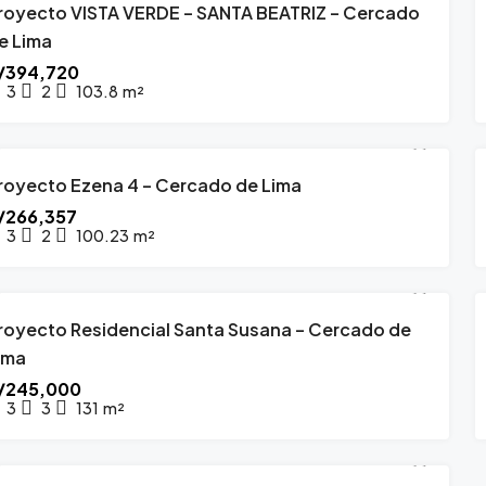
royecto VISTA VERDE – SANTA BEATRIZ – Cercado
PROYECTO INMOBILIARIO
ENTREGA INMEDIATA
e Lima
/394,720
3
2
103.8
m²
09,000
$695,000
VENDO DÚPLEX EN SAN ISIDRO CON
🌅 TU REFUG
royecto Ezena 4 – Cercado de Lima
PROYECTO INMOBILIARIO
ABRIL 2028
A A PARQUE | AV. ANGAMOS OESTE | 4
MALECÓN GR
/266,357
MITORIOS | 6 COCHERAS
3
2
100.23
m²
Malecón Graú, 
 Angamos Oeste, San Isidro, San Isidro
3
5
29
FLAT, DEPARTAM
3
470
m2
6
EX, DEPARTAMENTO
royecto Residencial Santa Susana – Cercado de
PROYECTO INMOBILIARIO
SETIEMBRE 2027
ima
/245,000
3
3
131
m²