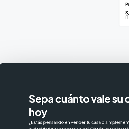
P
S
Sepa cuánto vale su 
hoy
¿Estás pensando en vender tu casa o simplement
curiosidad por saber su valor? Obtén una valoraci