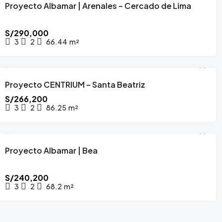
Proyecto Albamar | Arenales – Cercado de Lima
PROYECTO INMOBILIARIO
ENTREGA INMEDIATA
S/290,000
3
2
66.44
m²
$165,000
IO FRENTE AL MAR EN
🏡 AMPLIO DEPARTA
Proyecto CENTRIUM – Santa Beatriz
PROYECTO INMOBILIARIO
MARZO 2027
AU – CHORRILLOS 🌅
PISO – URB. SALAMAN
S/266,200
3
2
86.25
m²
Chorrillos
Garcilazo de la Vega 147,
Ate, Lima, Ate
4
m2
3
ENTO
4
2
126.31
m2
FLAT, DEPARTAMENTO
Proyecto Albamar | Bea
PROYECTO INMOBILIARIO
A ESTRENAR
FEBRERO 2027
S/240,200
3
2
68.2
m²