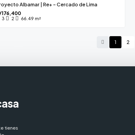
royecto Albamar | Re+ – Cercado de Lima
PROYECTO INMOBILIARIO
FEBRERO 2027
/176,400
3
2
66.49
m²
1
2
casa
e tienes
ón