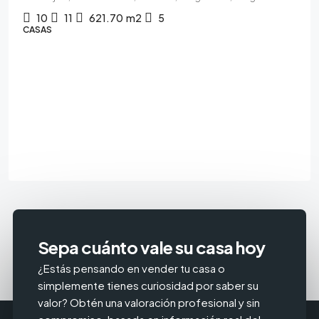
10
11
621.70
m2
5
CASAS
Sepa cuánto vale su casa hoy
¿Estás pensando en vender tu casa o
simplemente tienes curiosidad por saber su
valor? Obtén una valoración profesional y sin