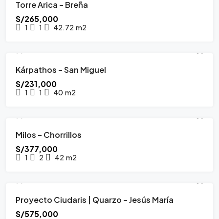
Torre Arica – Breña
PROYECTO INMOBILIARIO
DICIEMBRE 2028
S/265,000
1
1
42.72
m2
Kárpathos – San Miguel
PROYECTO INMOBILIARIO
FEBRERO 2028
S/231,000
1
1
40
m2
Milos – Chorrillos
PROYECTO INMOBILIARIO
JULIO 2027
S/377,000
1
2
42
m2
Proyecto Ciudaris | Quarzo – Jesús María
PROYECTO INMOBILIARIO
JULIO 2025
S/575,000