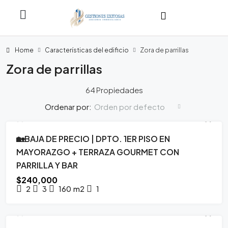
Home
Características del edificio
Zora de parrillas
Zora de parrillas
64 Propiedades
Orden por defecto
Ordenar por:
🏡BAJA DE PRECIO | DPTO. 1ER PISO EN
DESTACADO
VENTA
PERFECTO ESTADO
MAYORAZGO + TERRAZA GOURMET CON
PARRILLA Y BAR
$240,000
2
3
160
m2
1