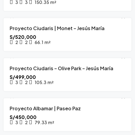
3
3
150.35
m²
Proyecto Ciudaris | Monet – Jesús María
PROYECTO INMOBILIARIO
ABRIL 2026
S/520,000
2
2
66.1
m²
Proyecto Ciudaris – Olive Park – Jesús María
PROYECTO INMOBILIARIO
OCTUBRE 2026
S/499,000
3
2
105.3
m²
Proyecto Albamar | Paseo Paz
PROYECTO INMOBILIARIO
AGOSTO 2026
S/450,000
3
2
79.33
m²