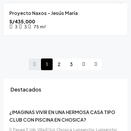
Proyecto Naxos – Jesús María
PROYECTO INMOBILIARIO
JUNIO 2026
S/435,000
3
3
75
m²
1
2
3
Destacados
$300,000
¿IMAGINAS VIVIR EN UNA HERMOSA CASA TIPO
CLUB CON PISCINA EN CHOSICA?
Pasaje 3, Urb. Villa El Sol, Chosica, Lurigancho, Lurigancho