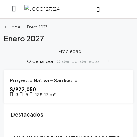
Home
Enero 2027
Enero 2027
1 Propiedad
Orden por defecto
Ordenar por:
Proyecto Nativa – San Isidro
PROYECTO INMOBILIARIO
ENERO 2027
S/922,050
3
5
138.13
m²
Destacados
$300,000