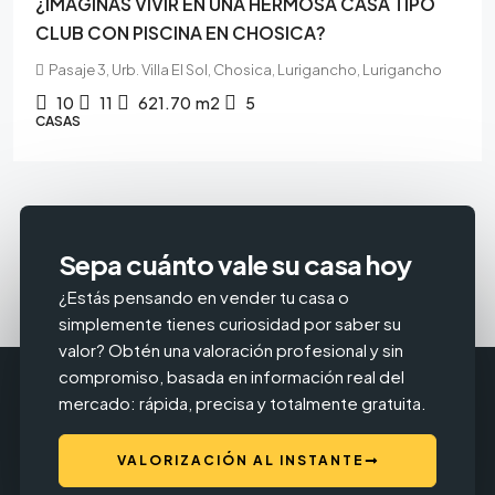
¿IMAGINAS VIVIR EN UNA HERMOSA CASA TIPO
CLUB CON PISCINA EN CHOSICA?
Pasaje 3, Urb. Villa El Sol, Chosica, Lurigancho, Lurigancho
10
11
621.70
m2
5
CASAS
Sepa cuánto vale su casa hoy
¿Estás pensando en vender tu casa o
simplemente tienes curiosidad por saber su
valor? Obtén una valoración profesional y sin
compromiso, basada en información real del
mercado: rápida, precisa y totalmente gratuita.
VALORIZACIÓN AL INSTANTE