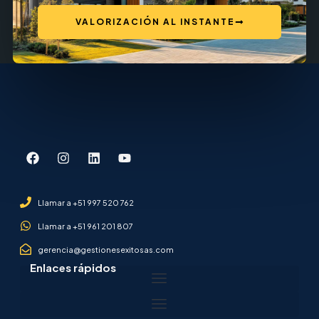
VALORIZACIÓN AL INSTANTE
Llamar a +51 997 520 762
Llamar a +51 961 201 807
gerencia@gestionesexitosas.com
Enlaces rápidos