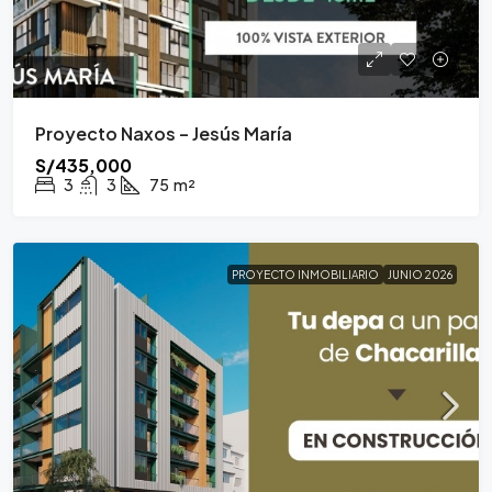
Proyecto Naxos – Jesús María
S/435,000
3
3
75
m²
PROYECTO INMOBILIARIO
JUNIO 2026