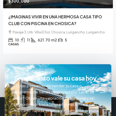
$300,000
¿IMAGINAS VIVIR EN UNA HERMOSA CASA TIPO
CLUB CON PISCINA EN CHOSICA?
Pasaje 3, Urb. Villa El Sol, Chosica, Lurigancho, Lurigancho
10
11
621.70
m2
5
CASAS
Sepa cuánto vale su casa hoy
¿Estás pensando en vender tu casa o
simplemente tienes curiosidad por saber su
valor? Obtén una valoración profesional y sin
compromiso, basada en información real del
mercado: rápida, precisa y totalmente gratuita.