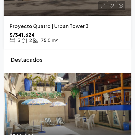
Proyecto Quatro | Urban Tower 3
S/341,624
3
2
75.5
m²
Destacados