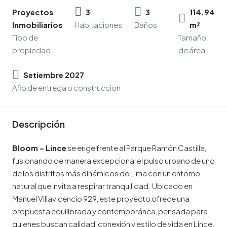
Proyectos
3
3
114.94
Inmobiliarios
Habitaciones
Baños
m²
Tipo de
Tamaño
propiedad
de área
Setiembre 2027
Año de entrega o construccion
Descripción
Bloom – Lince
se erige frente al Parque Ramón Castilla,
fusionando de manera excepcional el pulso urbano de uno
de los distritos más dinámicos de Lima con un entorno
natural que invita a respirar tranquilidad. Ubicado en
Manuel Villavicencio 929, este proyecto ofrece una
propuesta equilibrada y contemporánea, pensada para
quienes buscan calidad, conexión y estilo de vida en Lince.