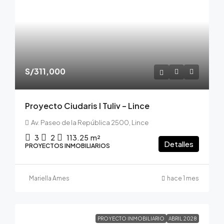
S/311,000
Proyecto Ciudaris I Tuliv – Lince
Av. Paseo de la República 2500, Lince
3
2
113.25
m²
Detalles
PROYECTOS INMOBILIARIOS
Mariella Ames
hace 1 mes
PROYECTO INMOBILIARIO
ABRIL 2028