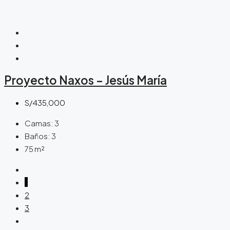
Proyecto Naxos – Jesús María
S/435,000
Camas:
3
Baños:
3
75
m²
1
2
3