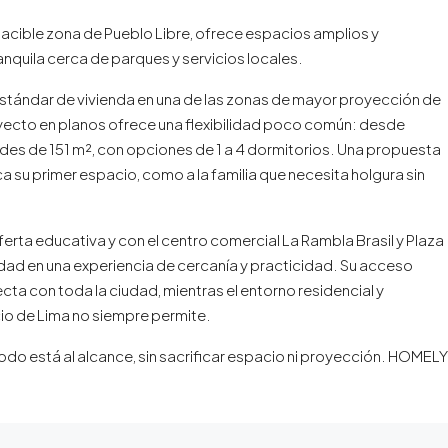
pacible zona de Pueblo Libre, ofrece espacios amplios y
quila cerca de parques y servicios locales.
l estándar de vivienda en una de las zonas de mayor proyección de
oyecto en planos ofrece una flexibilidad poco común: desde
s de 151 m², con opciones de 1 a 4 dormitorios. Una propuesta
 su primer espacio, como a la familia que necesita holgura sin
rta educativa y con el centro comercial La Rambla Brasil y Plaza
dad en una experiencia de cercanía y practicidad. Su acceso
necta con toda la ciudad, mientras el entorno residencial y
icio de Lima no siempre permite.
todo está al alcance, sin sacrificar espacio ni proyección. HOMELY