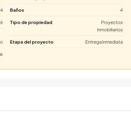
4
Baños
4
26
Tipo de propiedad
Proyectos
Inmobiliarios
io
Etapa del proyecto
Entrega inmediata
nk