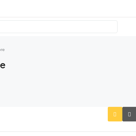
bre
re