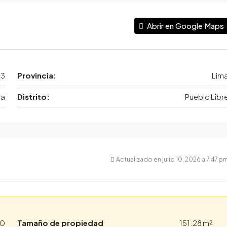
Abrir en Google Maps
33
Provincia:
Lim
ma
Distrito:
Pueblo Libr
Actualizado en julio 10, 2026 a 7:47 p
00
Tamaño de propiedad
151.28 m²