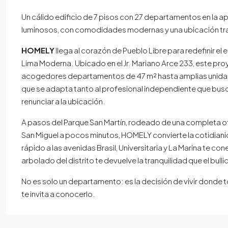
Un cálido edificio de 7 pisos con 27 departamentos en la a
luminosos, con comodidades modernas y una ubicación tran
HOMELY
llega al corazón de Pueblo Libre para redefinir e
Lima Moderna. Ubicado en el Jr. Mariano Arce 233, este pr
acogedores departamentos de 47 m² hasta amplias unidade
que se adapta tanto al profesional independiente que busca
renunciar a la ubicación.
A pasos del Parque San Martín, rodeado de una completa ofe
San Miguel a pocos minutos, HOMELY convierte la cotidiani
rápido a las avenidas Brasil, Universitaria y La Marina te co
arbolado del distrito te devuelve la tranquilidad que el bull
No es solo un departamento: es la decisión de vivir donde 
te invita a conocerlo.