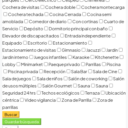
Cochera de visitas
Cochera doble
Cochera montecarga
Cochera techada
Cocina Cerrada
Cocina semi
amoblada
Comedor de diario
Con cortinas
Cuarto de
Servicio
Depósito
Dormitorio principal con baño
Elevador de discapacitados
Entrada independiente
Equipado
Escritorio
Estacionamiento
Estacionamiento de visitas
Gimnasio
Jacuzzi
Jardin
Jardin interno
Juegos infantiles
Karaoke
Kitchenette
Lobby
Minimarket
Paeque privado
Parrillas
Piscina
Piscina privada
Recepción
Sala Bar
Sala de Cine
Sala de juegos
Sala de niños
Salón de coworking
Salón
de usos múltiples
Salón Gourmet
Sauna
Sauna
Seguridad 24 hrs
Techos ecológicos
Terraza
Ubicación
céntrica
Video vigilancia
Zona de Parrilla
Zora de
parrillas
Buscar
Guardar búsqueda