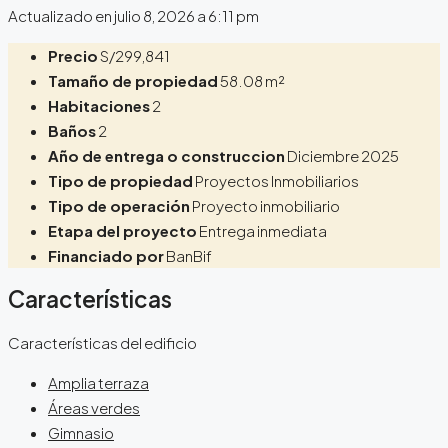
Actualizado en julio 8, 2026 a 6:11 pm
Precio
S/299,841
Tamaño de propiedad
58.08 m²
Habitaciones
2
Baños
2
Año de entrega o construccion
Diciembre 2025
Tipo de propiedad
Proyectos Inmobiliarios
Tipo de operación
Proyecto inmobiliario
Etapa del proyecto
Entrega inmediata
Financiado por
BanBif
Características
Características del edificio
Amplia terraza
Áreas verdes
Gimnasio