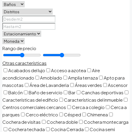
Rango de precio
Otras características
Acabados del lujo
Acceso a azotea
Aire
acondicionado
Amoblado
Amplia terraza
Apto para
mascotas
Área de Lavanderia
Áreas verdes
Ascensor
Balcón
Baño de servicio
Bar
Canchas deportivas
Características del edificio
Características del inmueble
Centros comerciales cercanos
Cerca a colegio
Cerca a
parques
Cerco eléctrico
Césped
Chimenea
Cochera de visitas
Cochera doble
Cochera montecarga
Cochera techada
Cocina Cerrada
Cocina semi