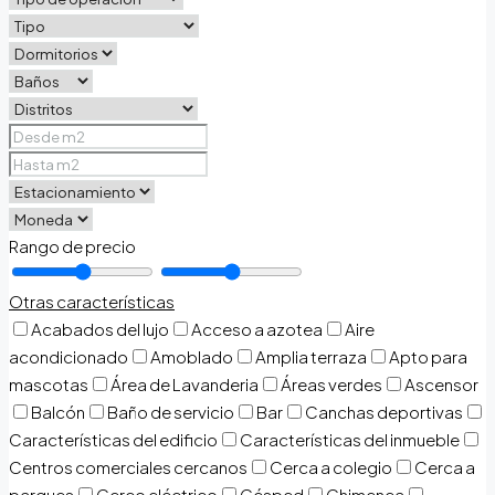
Rango de precio
Otras características
Acabados del lujo
Acceso a azotea
Aire
acondicionado
Amoblado
Amplia terraza
Apto para
mascotas
Área de Lavanderia
Áreas verdes
Ascensor
Balcón
Baño de servicio
Bar
Canchas deportivas
Características del edificio
Características del inmueble
Centros comerciales cercanos
Cerca a colegio
Cerca a
parques
Cerco eléctrico
Césped
Chimenea