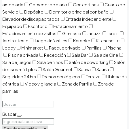
amoblada
Comedor de diario
Con cortinas
Cuarto de
Servicio
Depósito
Dormitorio principal con baño
Elevador de discapacitados
Entrada independiente
Equipado
Escritorio
Estacionamiento
Estacionamiento de visitas
Gimnasio
Jacuzzi
Jardin
Jardin interno
Juegos infantiles
Karaoke
Kitchenette
Lobby
Minimarket
Paeque privado
Parrillas
Piscina
Piscina privada
Recepción
Sala Bar
Sala de Cine
Sala de juegos
Sala de niños
Salón de coworking
Salón
de usos múltiples
Salón Gourmet
Sauna
Sauna
Seguridad 24 hrs
Techos ecológicos
Terraza
Ubicación
céntrica
Video vigilancia
Zona de Parrilla
Zora de
parrillas
Buscar