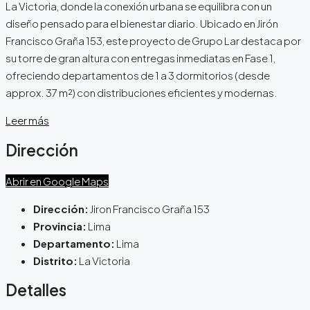
La Victoria, donde la conexión urbana se equilibra con un
diseño pensado para el bienestar diario. Ubicado en Jirón
Francisco Graña 153, este proyecto de Grupo Lar destaca por
su torre de gran altura con entregas inmediatas en Fase 1,
ofreciendo departamentos de 1 a 3 dormitorios (desde
approx. 37 m²) con distribuciones eficientes y modernas.
Leer más
Dirección
Abrir en Google Maps
Dirección:
Jiron Francisco Graña 153
Provincia:
Lima
Departamento:
Lima
Distrito:
La Victoria
Detalles