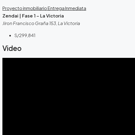
Proyecto inmobiliario
Entrega Inmediata
Zendai | Fase 1 – La Victoria
Jiron Francisco Graña 153, La Victoria
S/299,841
Video