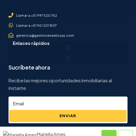
Llamar a +51 997 520 762
Llamar a +51 961 201 807
gerencia@gestionesexitosas.com
Enlaces rápidos
Sucríbete ahora
Recibe las mejores oportunidades inmobiliarias al
instante
ENVIAR
Mariella Ames