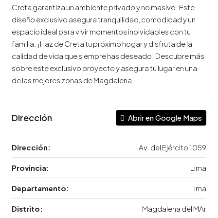
Creta garantiza un ambiente privado y no masivo. Este
diseño exclusivo asegura tranquilidad, comodidad y un
espacio ideal para vivir momentos inolvidables con tu
familia. ¡Haz de Creta tu próximo hogar y disfruta de la
calidad de vida que siempre has deseado! Descubre más
sobre este exclusivo proyecto y asegura tu lugar en una
de las mejores zonas de Magdalena.
Dirección
Abrir en Google Maps
Dirección:
Av. del Ejército 1059
Provincia:
Lima
Departamento:
Lima
Distrito:
Magdalena del MAr