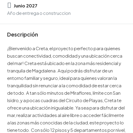
Junio 2027
Año de entrega o construccion
Descripción
¡Bienvenido a Creta, el proyecto perfecto para quienes
buscan conectividad, comodidad y una ubicación cerca
del mar! Creta está ubicado en la zona más residencial y
tranquila de Magdalena. Aquí podrás disfrutar de un
entorno familiar y seguro, ideal para quienes valoran la
tranquilidad sin renunciar a la comodidad de estar cerca
de todo. A tan sólo minutos de Miraflores, límite con San
Isidro, y a pocas cuadras del Circuito de Playas, Creta te
ofrece una ubicación inigualable. Ya sea para disfrutar del
mar, realizar actividades al aire libre o acceder fácilmente
a las zonas más conocidas de la ciudad, este proyecto lo
tiene todo. Con sólo 12 pisos y 5 departamentos por nivel,