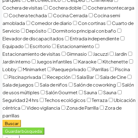
Cochera de visitas
Cochera doble
Cochera montecarga
Cochera techada
Cocina Cerrada
Cocina semi
amoblada
Comedor de diario
Con cortinas
Cuarto de
Servicio
Depósito
Dormitorio principal con baño
Elevador de discapacitados
Entrada independiente
Equipado
Escritorio
Estacionamiento
Estacionamiento de visitas
Gimnasio
Jacuzzi
Jardin
Jardin interno
Juegos infantiles
Karaoke
Kitchenette
Lobby
Minimarket
Paeque privado
Parrillas
Piscina
Piscina privada
Recepción
Sala Bar
Sala de Cine
Sala de juegos
Sala de niños
Salón de coworking
Salón
de usos múltiples
Salón Gourmet
Sauna
Sauna
Seguridad 24 hrs
Techos ecológicos
Terraza
Ubicación
céntrica
Video vigilancia
Zona de Parrilla
Zora de
parrillas
Buscar
Guardar búsqueda