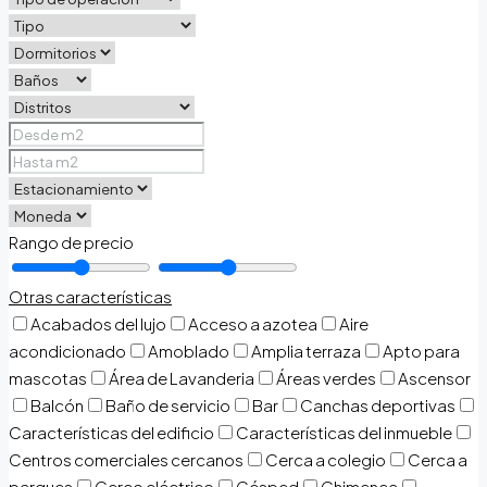
Rango de precio
Otras características
Acabados del lujo
Acceso a azotea
Aire
acondicionado
Amoblado
Amplia terraza
Apto para
mascotas
Área de Lavanderia
Áreas verdes
Ascensor
Balcón
Baño de servicio
Bar
Canchas deportivas
Características del edificio
Características del inmueble
Centros comerciales cercanos
Cerca a colegio
Cerca a
parques
Cerco eléctrico
Césped
Chimenea