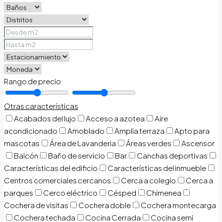
Rango de precio
Otras características
Acabados del lujo
Acceso a azotea
Aire
acondicionado
Amoblado
Amplia terraza
Apto para
mascotas
Área de Lavanderia
Áreas verdes
Ascensor
Balcón
Baño de servicio
Bar
Canchas deportivas
Características del edificio
Características del inmueble
Centros comerciales cercanos
Cerca a colegio
Cerca a
parques
Cerco eléctrico
Césped
Chimenea
Cochera de visitas
Cochera doble
Cochera montecarga
Cochera techada
Cocina Cerrada
Cocina semi