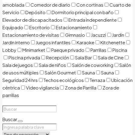
amoblada
Comedor de diario
Con cortinas
Cuarto de
Servicio
Depósito
Dormitorio principal con baño
Elevador de discapacitados
Entrada independiente
Equipado
Escritorio
Estacionamiento
Estacionamiento de visitas
Gimnasio
Jacuzzi
Jardin
Jardin interno
Juegos infantiles
Karaoke
Kitchenette
Lobby
Minimarket
Paeque privado
Parrillas
Piscina
Piscina privada
Recepción
Sala Bar
Sala de Cine
Sala de juegos
Sala de niños
Salón de coworking
Salón
de usos múltiples
Salón Gourmet
Sauna
Sauna
Seguridad 24 hrs
Techos ecológicos
Terraza
Ubicación
céntrica
Video vigilancia
Zona de Parrilla
Zora de
parrillas
Buscar