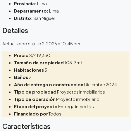
Provincia:
Lima
Departamento:
Lima
Distrito:
San Miguel
Detalles
Actualizado en julio 2, 2026 a 10:45 pm
Precio
S/419,350
Tamaño de propiedad
103.9 m²
Habitaciones
3
Baños
2
Año de entrega o construccion
Diciembre 2024
Tipo de propiedad
Proyectos Inmobiliarios
Tipo de operación
Proyecto inmobiliario
Etapa del proyecto
Entrega inmediata
Financiado por
Todos
Características