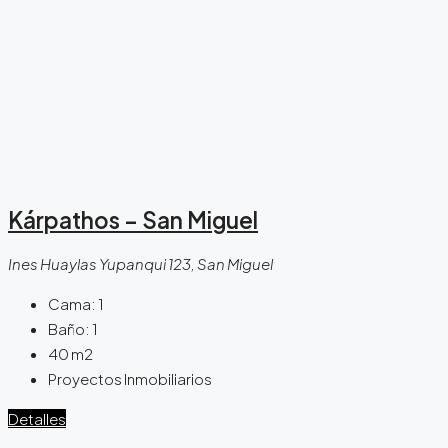
Kárpathos – San Miguel
Ines Huaylas Yupanqui 123, San Miguel
Cama:
1
Baño:
1
40
m2
Proyectos Inmobiliarios
Detalles