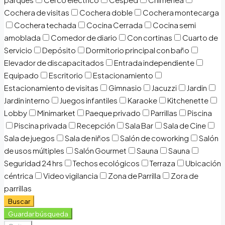
Cochera de visitas
Cochera doble
Cochera montecarga
Cochera techada
Cocina Cerrada
Cocina semi
amoblada
Comedor de diario
Con cortinas
Cuarto de
Servicio
Depósito
Dormitorio principal con baño
Elevador de discapacitados
Entrada independiente
Equipado
Escritorio
Estacionamiento
Estacionamiento de visitas
Gimnasio
Jacuzzi
Jardin
Jardin interno
Juegos infantiles
Karaoke
Kitchenette
Lobby
Minimarket
Paeque privado
Parrillas
Piscina
Piscina privada
Recepción
Sala Bar
Sala de Cine
Sala de juegos
Sala de niños
Salón de coworking
Salón
de usos múltiples
Salón Gourmet
Sauna
Sauna
Seguridad 24 hrs
Techos ecológicos
Terraza
Ubicación
céntrica
Video vigilancia
Zona de Parrilla
Zora de
parrillas
Buscar
Guardar búsqueda