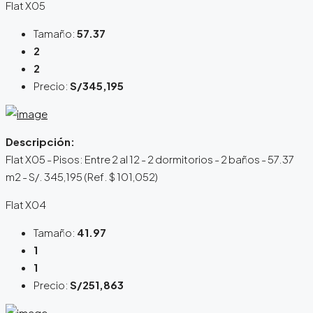
Flat X05
Tamaño:
57.37
2
2
Precio:
S/345,195
Descripción:
Flat X05 - Pisos: Entre 2 al 12 - 2 dormitorios - 2 baños - 57.37
m2 - S/. 345,195 (Ref. $ 101,052)
Flat X04
Tamaño:
41.97
1
1
Precio:
S/251,863