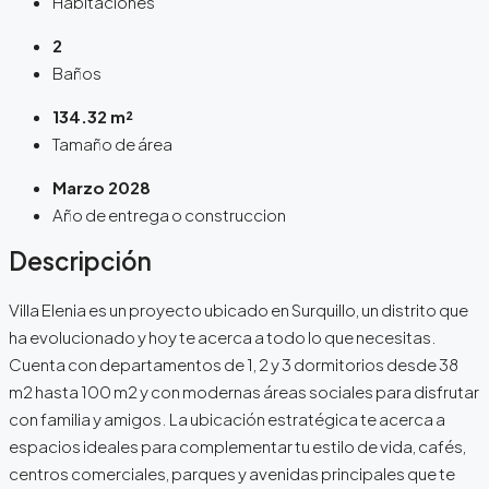
Habitaciones
2
Baños
134.32 m²
Tamaño de área
Marzo 2028
Año de entrega o construccion
Descripción
Villa Elenia es un proyecto ubicado en Surquillo, un distrito que
ha evolucionado y hoy te acerca a todo lo que necesitas.
Cuenta con departamentos de 1, 2 y 3 dormitorios desde 38
m2 hasta 100 m2 y con modernas áreas sociales para disfrutar
con familia y amigos. La ubicación estratégica te acerca a
espacios ideales para complementar tu estilo de vida, cafés,
centros comerciales, parques y avenidas principales que te