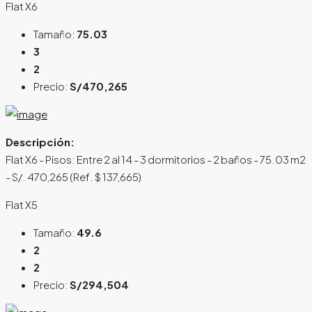
Flat X6
Tamaño:
75.03
3
2
Precio:
S/470,265
Descripción:
Flat X6 - Pisos: Entre 2 al 14 - 3 dormitorios - 2 baños - 75.03 m2
- S/. 470,265 (Ref. $ 137,665)
Flat X5
Tamaño:
49.6
2
2
Precio:
S/294,504