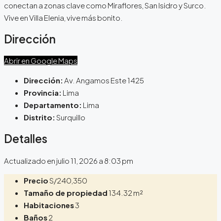
conectan a zonas clave como Miraflores, San Isidro y Surco.
Vive en Villa Elenia, vive más bonito.
Dirección
Abrir en Google Maps
Dirección:
Av. Angamos Este 1425
Provincia:
Lima
Departamento:
Lima
Distrito:
Surquillo
Detalles
Actualizado en julio 11, 2026 a 8:03 pm
Precio
S/240,350
Tamaño de propiedad
134.32 m²
Habitaciones
3
Baños
2