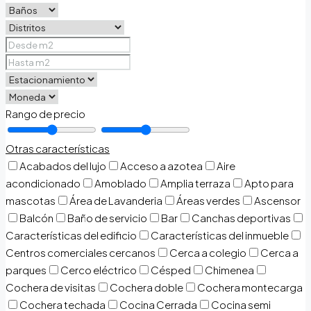
Rango de precio
Otras características
Acabados del lujo
Acceso a azotea
Aire
acondicionado
Amoblado
Amplia terraza
Apto para
mascotas
Área de Lavanderia
Áreas verdes
Ascensor
Balcón
Baño de servicio
Bar
Canchas deportivas
Características del edificio
Características del inmueble
Centros comerciales cercanos
Cerca a colegio
Cerca a
parques
Cerco eléctrico
Césped
Chimenea
Cochera de visitas
Cochera doble
Cochera montecarga
Cochera techada
Cocina Cerrada
Cocina semi