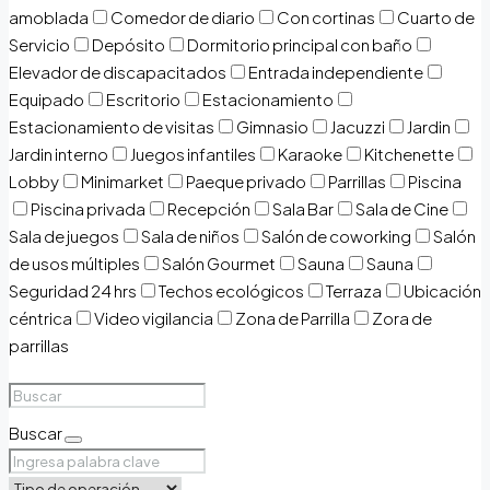
amoblada
Comedor de diario
Con cortinas
Cuarto de
Servicio
Depósito
Dormitorio principal con baño
Elevador de discapacitados
Entrada independiente
Equipado
Escritorio
Estacionamiento
Estacionamiento de visitas
Gimnasio
Jacuzzi
Jardin
Jardin interno
Juegos infantiles
Karaoke
Kitchenette
Lobby
Minimarket
Paeque privado
Parrillas
Piscina
Piscina privada
Recepción
Sala Bar
Sala de Cine
Sala de juegos
Sala de niños
Salón de coworking
Salón
de usos múltiples
Salón Gourmet
Sauna
Sauna
Seguridad 24 hrs
Techos ecológicos
Terraza
Ubicación
céntrica
Video vigilancia
Zona de Parrilla
Zora de
parrillas
Buscar