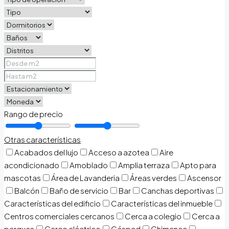
Rango de precio
Otras características
Acabados del lujo
Acceso a azotea
Aire
acondicionado
Amoblado
Amplia terraza
Apto para
mascotas
Área de Lavanderia
Áreas verdes
Ascensor
Balcón
Baño de servicio
Bar
Canchas deportivas
Características del edificio
Características del inmueble
Centros comerciales cercanos
Cerca a colegio
Cerca a
parques
Cerco eléctrico
Césped
Chimenea