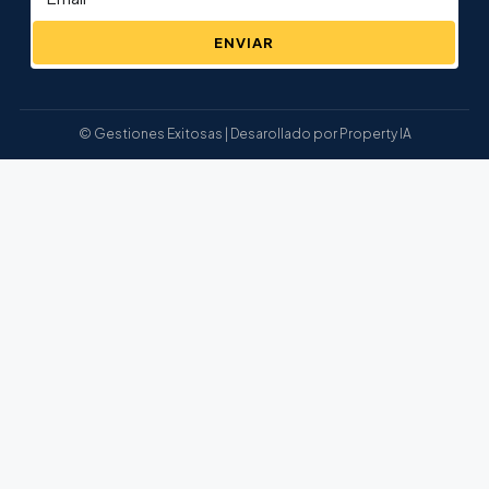
ENVIAR
© Gestiones Exitosas | Desarollado por Property IA