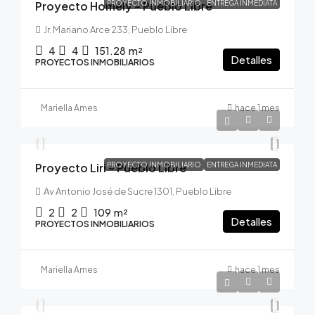
Proyecto Homely – Pueblo Libre
PROYECTO INMOBILIARIO
ENTREGA INMEDIATA
Jr. Mariano Arce 233, Pueblo Libre
4
4
151.28
m²
Detalles
PROYECTOS INMOBILIARIOS
Mariella Ames
hace 1 mes
S/643,400
Proyecto Liri – Pueblo Libre
PROYECTO INMOBILIARIO
ENTREGA INMEDIATA
Av Antonio José de Sucre 1301, Pueblo Libre
2
2
109
m²
Detalles
PROYECTOS INMOBILIARIOS
Mariella Ames
hace 1 mes
S/467,000