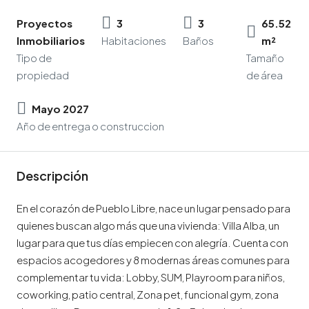
Proyectos
3
3
65.52
Inmobiliarios
Habitaciones
Baños
m²
Tipo de
Tamaño
propiedad
de área
Mayo 2027
Año de entrega o construccion
Descripción
En el corazón de Pueblo Libre, nace un lugar pensado para
quienes buscan algo más que una vivienda: Villa Alba, un
lugar para que tus días empiecen con alegría. Cuenta con
espacios acogedores y 8 modernas áreas comunes para
complementar tu vida: Lobby, SUM, Playroom para niños,
coworking, patio central, Zona pet, funcional gym, zona