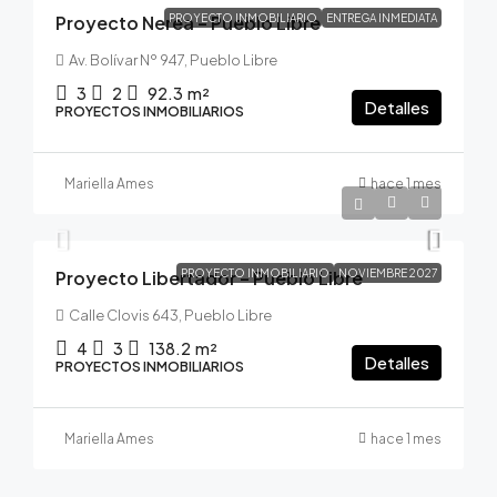
Proyecto Nerea – Pueblo Libre
PROYECTO INMOBILIARIO
ENTREGA INMEDIATA
Av. Bolívar Nº 947, Pueblo Libre
3
2
92.3
m²
Detalles
PROYECTOS INMOBILIARIOS
Mariella Ames
hace 1 mes
S/381,200
Proyecto Libertador – Pueblo Libre
PROYECTO INMOBILIARIO
NOVIEMBRE 2027
Calle Clovis 643, Pueblo Libre
4
3
138.2
m²
Detalles
PROYECTOS INMOBILIARIOS
Mariella Ames
hace 1 mes